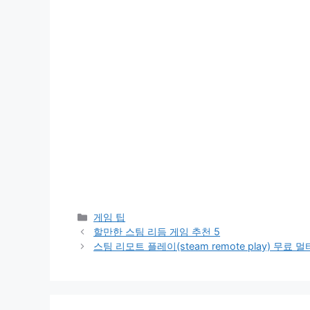
카
게임 팁
테
할만한 스팀 리듬 게임 추천 5
고
스팀 리모트 플레이(steam remote play) 무료 
리