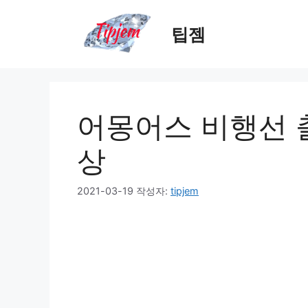
컨
텐
팁젬
츠
로
건
너
뛰
어몽어스 비행선 출
기
상
2021-03-19
작성자:
tipjem