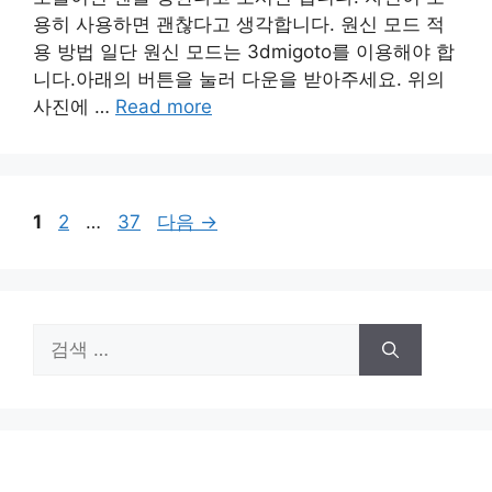
용히 사용하면 괜찮다고 생각합니다. 원신 모드 적
용 방법 일단 원신 모드는 3dmigoto를 이용해야 합
니다.아래의 버튼을 눌러 다운을 받아주세요. 위의
사진에 …
Read more
페
페
페
1
2
…
37
다음
→
이
이
이
지
지
지
검
색: