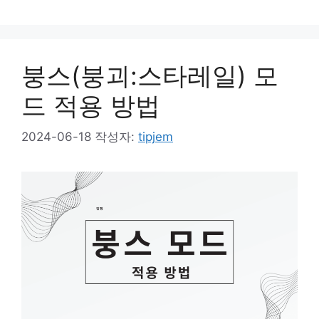
붕스(붕괴:스타레일) 모
드 적용 방법
2024-06-18
작성자:
tipjem