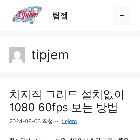
컨
텐
팁젬
메
츠
로
뉴
건
너
tipjem
뛰
기
치지직 그리드 설치없이
1080 60fps 보는 방법
2024-08-06
작성자:
tipjem