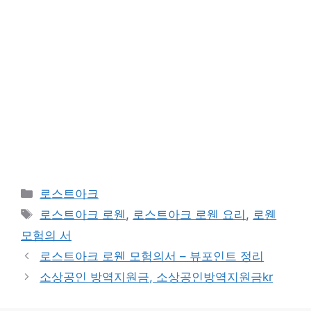
카
로스트아크
테
태
로스트아크 로웬
,
로스트아크 로웬 요리
,
로웬
고
그
모험의 서
리
로스트아크 로웬 모험의서 – 뷰포인트 정리
소상공인 방역지원금, 소상공인방역지원금kr