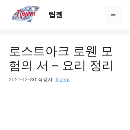
컨
텐
팁젬
메
츠
로
뉴
건
너
로스트아크 로웬 모
뛰
기
험의 서 – 요리 정리
2021-12-30
작성자:
tipjem