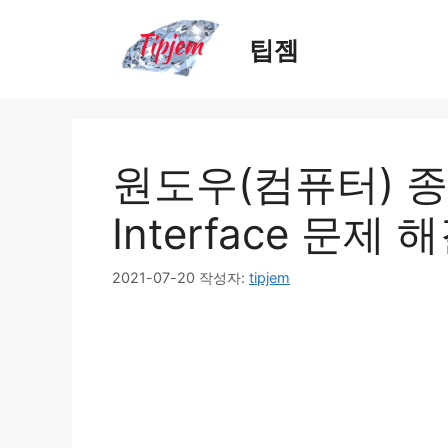
컨
텐
팁젬
츠
로
건
너
뛰
원도우(컴퓨터) 종료시
기
Interface 문제 
2021-07-20
작성자:
tipjem