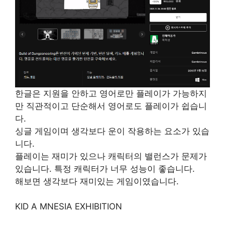
한글은 지원을 안하고 영어로만 플레이가 가능하지
만 직관적이고 단순해서 영어로도 플레이가 쉽습니
다.
싱글 게임이며 생각보다 운이 작용하는 요소가 있습
니다.
플레이는 재미가 있으나 캐릭터의 밸런스가 문제가
있습니다. 특정 캐릭터가 너무 성능이 좋습니다.
해보면 생각보다 재미있는 게임이였습니다.
KID A MNESIA EXHIBITION