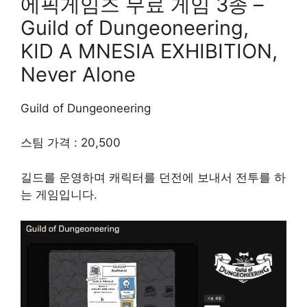
에픽게임즈 무료 게임 3종 –
Guild of Dungeoneering,
KID A MNESIA EXHIBITION,
Never Alone
Guild of Dungeoneering
스팀 가격 : 20,500
길드를 운영하며 캐릭터를 던전에 보내서 전투를 하
는 게임입니다.