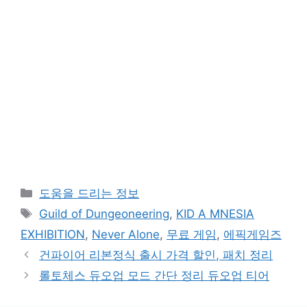
카
도움을 드리는 정보
테
태
Guild of Dungeoneering
,
KID A MNESIA
고
그
EXHIBITION
,
Never Alone
,
무료 게임
,
에픽게임즈
리
건파이어 리본정식 출시 가격 할인, 패치 정리
롤토체스 듀오업 모드 간단 정리 듀오업 티어