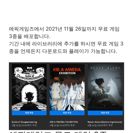
에픽게임즈에서 2021년 11월 26일까지 무료 게임
3종을 배포합니다.
기간 내에 라이브러리에 추가를 하시면 무료 게임 3
종을 언제든지 다운로드와 플레이가 가능합니다.