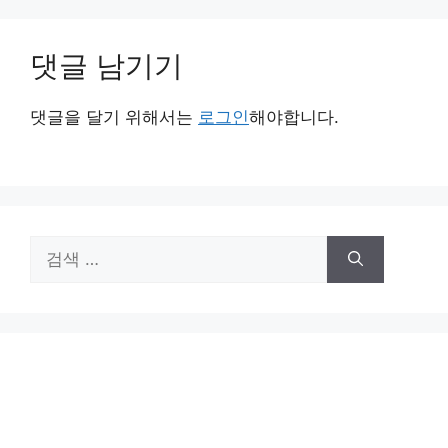
댓글 남기기
댓글을 달기 위해서는
로그인
해야합니다.
검
색: