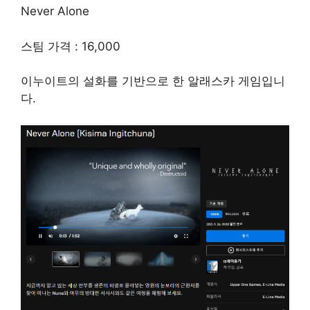
Never Alone
스팀 가격 : 16,000
이누이트의 설화를 기반으로 한 알래스카 게임입니
다.