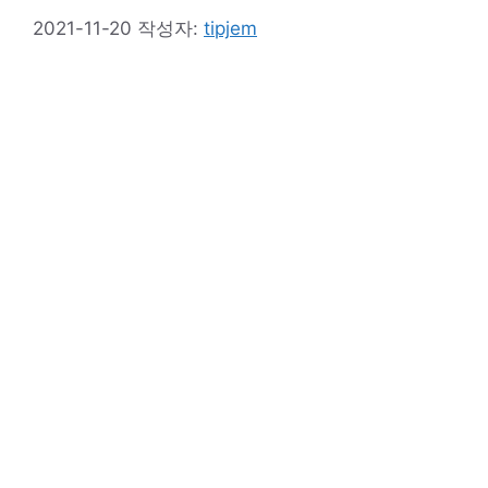
2021-11-20
작성자:
tipjem