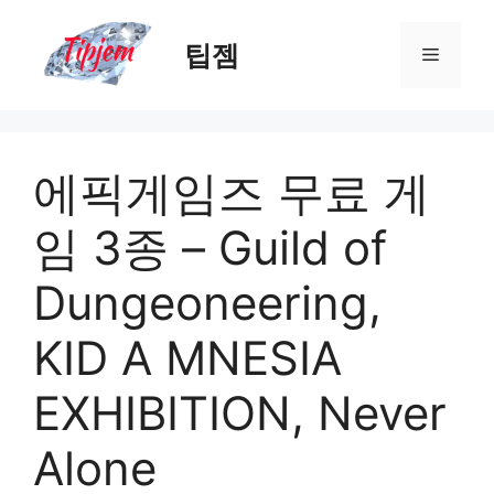
컨
텐
팁젬
메
츠
로
뉴
건
너
에픽게임즈 무료 게
뛰
기
임 3종 – Guild of
Dungeoneering,
KID A MNESIA
EXHIBITION, Never
Alone