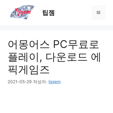
컨
텐
팁젬
메
츠
로
뉴
건
너
어몽어스 PC무료로
뛰
기
플레이, 다운로드 에
픽게임즈
2021-05-29
작성자:
tipjem