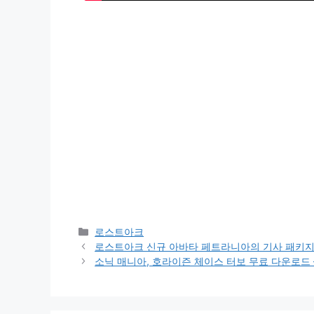
카
로스트아크
테
로스트아크 신규 아바타 페트라니아의 기사 패키지
고
소닉 매니아, 호라이즌 체이스 터보 무료 다운로드
리