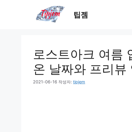
컨
텐
팁젬
츠
로
건
너
뛰
로스트아크 여름 
기
온 날짜와 프리뷰
2021-06-16
작성자:
tipjem