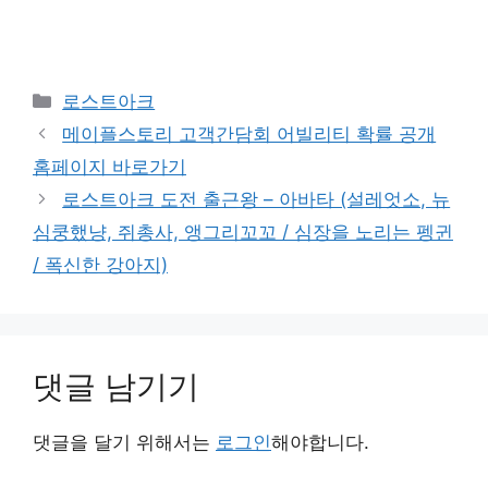
카
로스트아크
테
메이플스토리 고객간담회 어빌리티 확률 공개
고
홈페이지 바로가기
리
로스트아크 도전 출근왕 – 아바타 (설레엇소, 뉴
심쿵했냥, 쥐총사, 앵그리꼬꼬 / 심장을 노리는 펭귄
/ 폭신한 강아지)
댓글 남기기
댓글을 달기 위해서는
로그인
해야합니다.