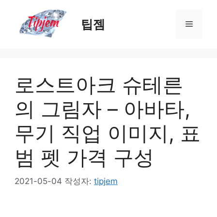
컨
텐
팁젬
메
츠
로
뉴
건
너
로스트아크 슈테른
뛰
기
의 그림자 – 아바타,
무기 직업 이미지, 표
범 펫 가격 구성
2021-05-04
작성자:
tipjem