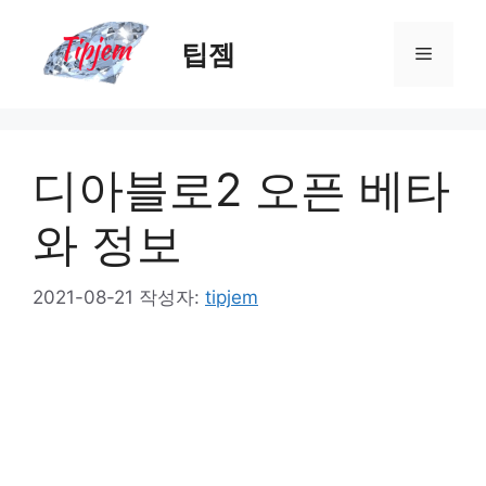
컨
텐
팁젬
메
츠
로
뉴
건
너
디아블로2 오픈 베타
뛰
기
와 정보
2021-08-21
작성자:
tipjem