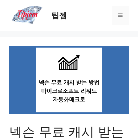
컨
텐
팁젬
메
츠
로
뉴
건
너
뛰
기
넥슨 무료 캐시 받는