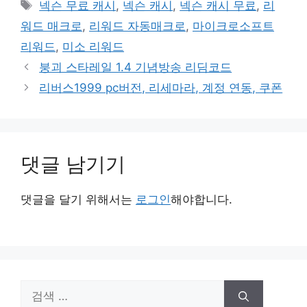
태
넥슨 무료 캐시
,
넥슨 캐시
,
넥슨 캐시 무료
,
리
고
그
워드 매크로
,
리워드 자동매크로
,
마이크로소프트
리
리워드
,
미소 리워드
붕괴 스타레일 1.4 기념방송 리딤코드
리버스1999 pc버전, 리세마라, 계정 연동, 쿠폰
댓글 남기기
댓글을 달기 위해서는
로그인
해야합니다.
검
색: