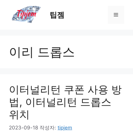
컨
텐
팁젬
메
츠
로
뉴
건
너
이리 드롭스
뛰
기
이터널리턴 쿠폰 사용 방
법, 이터널리턴 드롭스
위치
2023-09-18
작성자:
tipjem